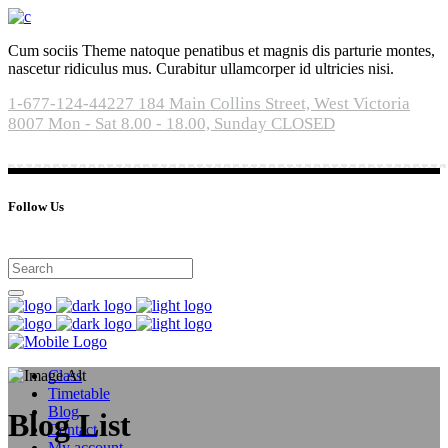
Cum sociis Theme natoque penatibus et magnis dis parturie montes,
nascetur ridiculus mus. Curabitur ullamcorper id ultricies nisi.
1-677-124-44227
184 Main Collins Street, West Victoria
8007
Mon - Sat 8.00 - 18.00, Sunday CLOSED
Follow Us
Class
Timetable
Blog
Blog List
Contact
My account